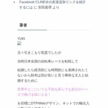
FacebookでLINE＠の友達追加リンクを紹介
するには
に
安田真理
より
著者
YUKI
元々引きこもり気質でしたが
当時日本全国の自転車レースを転戦して
結婚したら経済的にも時間的にも束縛されたく
ないから財布は別が良いと言う稀有な主人と結
婚するために
世界中どこにいても子供を産んでも自分のペー
スで稼げる様になる！
を目標にDTP/Webデザイン、ネットでの輸出入