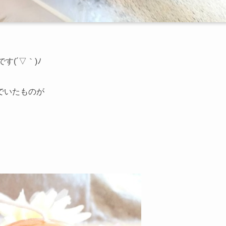
す(´▽｀)ﾉ
でいたものが