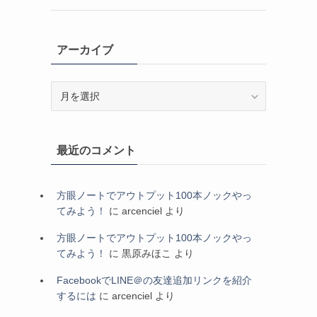
アーカイブ
ア
ー
カ
イ
最近のコメント
ブ
方眼ノートでアウトプット100本ノックやっ
てみよう！
に
arcenciel
より
方眼ノートでアウトプット100本ノックやっ
てみよう！
に
黒原みほこ
より
FacebookでLINE＠の友達追加リンクを紹介
するには
に
arcenciel
より