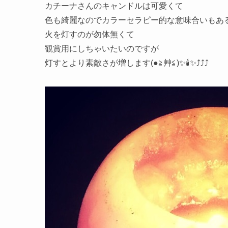
カチーナさんのキャンドルは可愛くて
色も綺麗なのでカラーセラピー的な意味合いもあ
火を灯すのが勿体無くて
観賞用にしちゃいたいのですが
灯すとより素敵さが増します(●≧艸≦)✨🕯✨⤴︎⤴︎⤴︎