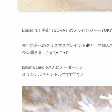
Bonsoirs！宇宙（SORA）のメッセンジャーYUKIで
去年自分へのクリスマスプレゼント🎁として頼ん
今日届きました₍₍ ◝(●˙꒳˙●)◜ ₎₎
katsina candleさん
にオーダーした
オリジナルキャンドルです(*´˘`*)♡