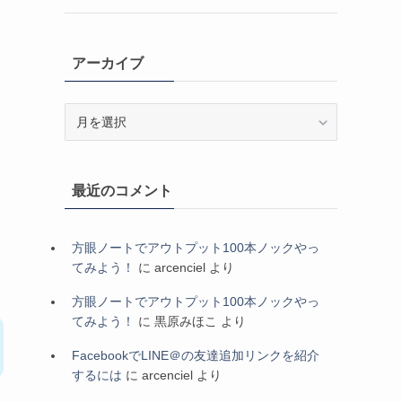
アーカイブ
ア
ー
カ
イ
最近のコメント
ブ
方眼ノートでアウトプット100本ノックやっ
てみよう！
に
arcenciel
より
方眼ノートでアウトプット100本ノックやっ
てみよう！
に
黒原みほこ
より
FacebookでLINE＠の友達追加リンクを紹介
するには
に
arcenciel
より