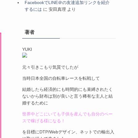
FacebookでLINE＠の友達追加リンクを紹介
するには
に
安田真理
より
著者
YUKI
元々引きこもり気質でしたが
当時日本全国の自転車レースを転戦して
結婚したら経済的にも時間的にも束縛されたく
ないから財布は別が良いと言う稀有な主人と結
婚するために
世界中どこにいても子供を産んでも自分のペー
スで稼げる様になる！
を目標にDTP/Webデザイン、ネットでの輸出入