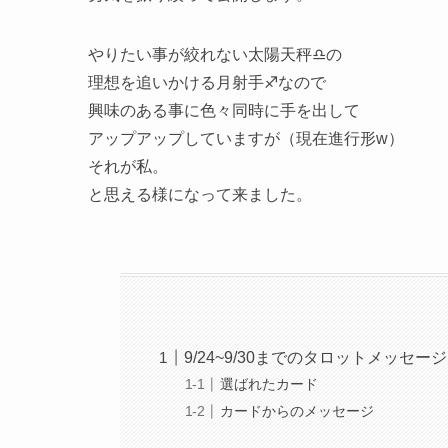
やりたい事が絞れない太陽天秤♎️の
理想を追いかける月射手♐️なので
興味のある事に色々同時に手を出して
アップアップしていますが（現在進行形w）
それが私。
と思える様になって来ました。
9/24~9/30までのタロットメッセージ
選ばれたカード
カードからのメッセージ