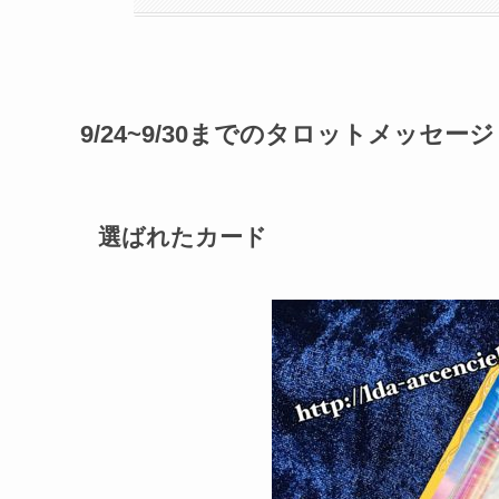
9
/
24
~
9
/
30
までのタロットメッセージ
選ばれたカード