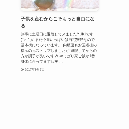
子供を産むからこそもっと自由にな
る
無事に土曜日に退院して来ましたYUKIです
(´▽｀)ﾉ まだ今週いっぱいは自宅安静なので
基本横になっています。 内服薬もお医者様の
指示の元ストップしましたが 退院してからの
方が調子が良いです🎶 やっぱり家ご飯が1番
身体に合ってますね💗 ...
2017年9月7日