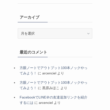
アーカイブ
ア
ー
カ
イ
最近のコメント
ブ
方眼ノートでアウトプット100本ノックやっ
てみよう！
に
arcenciel
より
方眼ノートでアウトプット100本ノックやっ
てみよう！
に
黒原みほこ
より
FacebookでLINE＠の友達追加リンクを紹介
するには
に
arcenciel
より