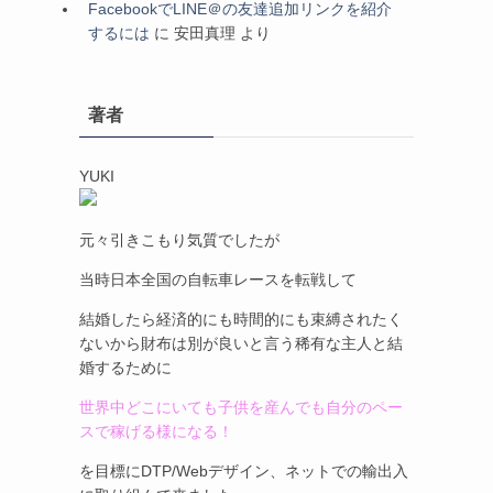
FacebookでLINE＠の友達追加リンクを紹介
するには
に
安田真理
より
著者
YUKI
元々引きこもり気質でしたが
当時日本全国の自転車レースを転戦して
結婚したら経済的にも時間的にも束縛されたく
ないから財布は別が良いと言う稀有な主人と結
婚するために
世界中どこにいても子供を産んでも自分のペー
スで稼げる様になる！
を目標にDTP/Webデザイン、ネットでの輸出入