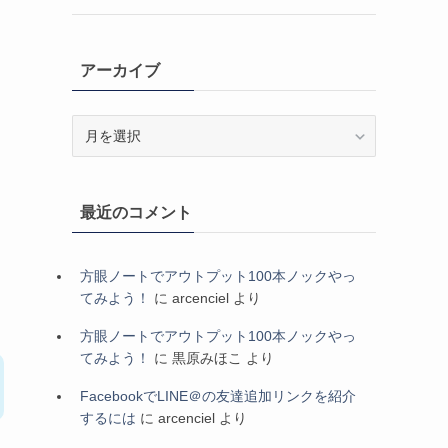
アーカイブ
ア
ー
カ
イ
最近のコメント
ブ
方眼ノートでアウトプット100本ノックやっ
てみよう！
に
arcenciel
より
方眼ノートでアウトプット100本ノックやっ
てみよう！
に
黒原みほこ
より
FacebookでLINE＠の友達追加リンクを紹介
するには
に
arcenciel
より