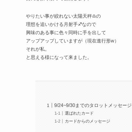
やりたい事が絞れない太陽天秤♎️の
理想を追いかける月射手♐️なので
興味のある事に色々同時に手を出して
アップアップしていますが（現在進行形w）
それが私。
と思える様になって来ました。
9/24~9/30までのタロットメッセージ
選ばれたカード
カードからのメッセージ