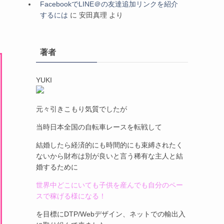
FacebookでLINE＠の友達追加リンクを紹介
するには
に
安田真理
より
著者
YUKI
元々引きこもり気質でしたが
当時日本全国の自転車レースを転戦して
結婚したら経済的にも時間的にも束縛されたく
ないから財布は別が良いと言う稀有な主人と結
婚するために
世界中どこにいても子供を産んでも自分のペー
スで稼げる様になる！
を目標にDTP/Webデザイン、ネットでの輸出入