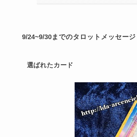
9
/
24
~
9
/
30
までのタロットメッセージ
選ばれたカード