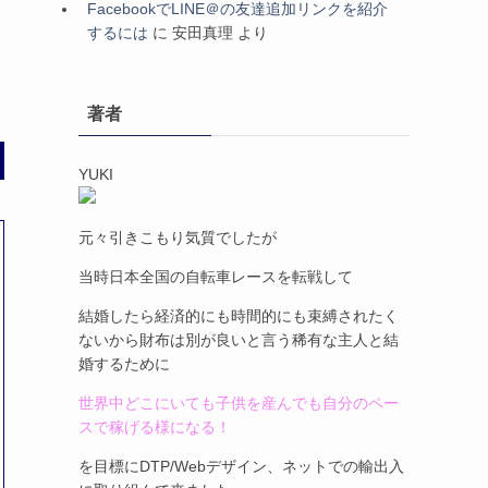
FacebookでLINE＠の友達追加リンクを紹介
するには
に
安田真理
より
著者
YUKI
元々引きこもり気質でしたが
当時日本全国の自転車レースを転戦して
結婚したら経済的にも時間的にも束縛されたく
ないから財布は別が良いと言う稀有な主人と結
婚するために
世界中どこにいても子供を産んでも自分のペー
スで稼げる様になる！
を目標にDTP/Webデザイン、ネットでの輸出入