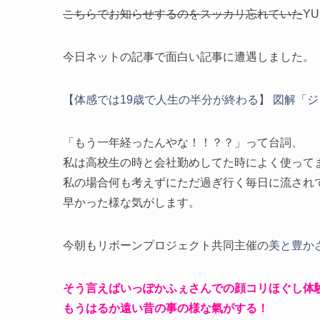
こちらでお知らせするのをスッカリ忘れていた
Y
今日ネットの記事で面白い記事に遭遇しました。
【体感では19歳で人生の半分が終わる】 図解「ジャネ
「もう一年経ったんやな！！？？」って台詞、
私は高校生の時と会社勤めしてた時によく使って
私の場合何も考えずにただ過ぎ行く毎日に流され
早かった様な気がします。
今朝もリボーンプロジェクト共同主催の
美と豊か
そう言えばいっぽかふぇさんでの顔コリほぐし体
もうはるか遠い昔の事の様な氣がする！