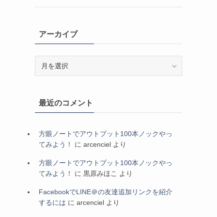
アーカイブ
ア
ー
カ
イ
最近のコメント
ブ
方眼ノートでアウトプット100本ノックやっ
てみよう！
に
arcenciel
より
方眼ノートでアウトプット100本ノックやっ
てみよう！
に
黒原みほこ
より
FacebookでLINE＠の友達追加リンクを紹介
するには
に
arcenciel
より