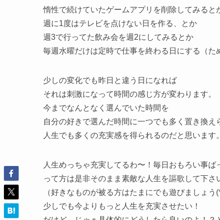
惰性で続けていたゲームアプリを削除してみると
週に1度はテレビを点けない日を作る、とか
週3で行ってた飲み会を週2にしてみるとか
毎週水曜だけは定時で仕事を終わる日にする（た
少しの変化でも昨日と違う日になれば
それは刺激になって時間の感じ方が変わります。
今までなんとなく選んでいた時間を
自分の好きで選んだ時間に一つでも多く置き換え
人生でも多くの充実感を得られるのだと思います
人生めっちゃ充実してるわ〜！毎日おもろい事ば
って方は是非そのまま素敵な人生を謳歌して下さ
（好きなものが被る方はたまにでも遊びましょう(*´˘`
少しでも今よりもっと人生を充実させたい！
だけど、じゃぁ具体的にどうしたら良いのよ！？