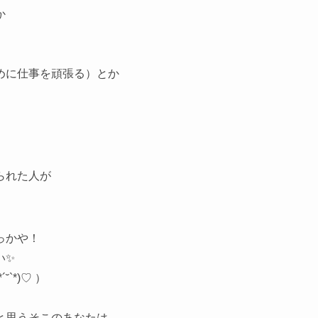
か
めに仕事を頑張る）とか
られた人が
。
っかや！
い✨
*)♡ ）
と思うそこのあなたは