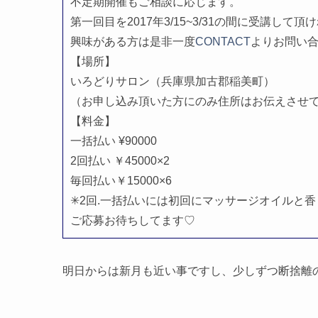
不定期開催もご相談に応じます。
第一回目を2017年3/15~3/31の間に受講して
興味がある方は是非一度
CONTACT
よりお問い
【場所】
いろどりサロン（兵庫県加古郡稲美町）
（お申し込み頂いた方にのみ住所はお伝えさせ
【料金】
一括払い ¥90000
2回払い ￥45000×2
毎回払い￥15000×6
✳2回.一括払いには初回にマッサージオイルと
ご応募お待ちしてます♡
明日からは新月も近い事ですし、少しずつ断捨離の