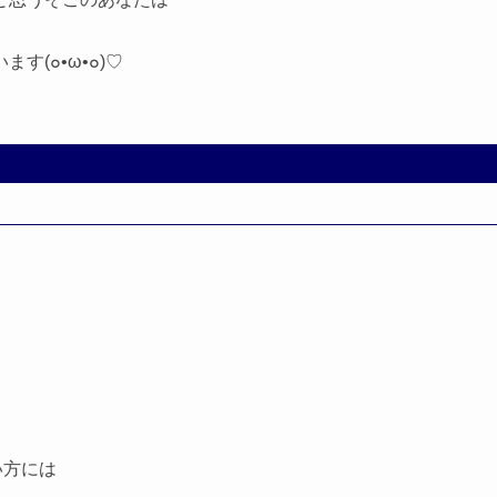
(๐•ω•๐)♡
い方には