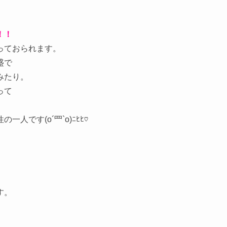
！！
っておられます。
盛で
みたり。
って
です(o´罒`o)ﾆﾋﾋ♡
す。