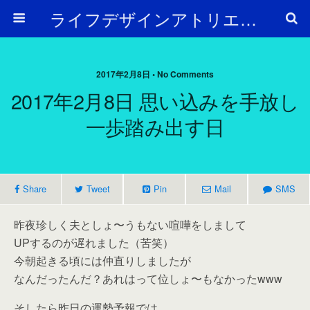
ライフデザインアトリエ Arc en Ciel
2017年2月8日 • No Comments
2017年2月8日 思い込みを手放し
一歩踏み出す日
Share
Tweet
Pin
Mail
SMS
昨夜珍しく夫としょ〜うもない喧嘩をしまして
UPするのが遅れました（苦笑）
今朝起きる頃には仲直りしましたが
なんだったんだ？あれはって位しょ〜もなかったwww
そしたら昨日の運勢予報では