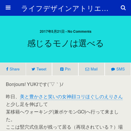
ライフデザインアトリエ Arc en Ciel
2017年5月21日 • No Comments
感じるモノは選べる
Share
Tweet
Pin
Mail
SMS
Bonjours! YUKIです(´▽｀)ﾉ
昨日、
美と豊かさと笑いの女神顔コリほぐしのえりさん
と少し足を伸ばして
某移籍へウォーキング(兼ポケモンGO)へ行って来まし
た。
ここは竪穴式住居が残って居る（再現されている？）場